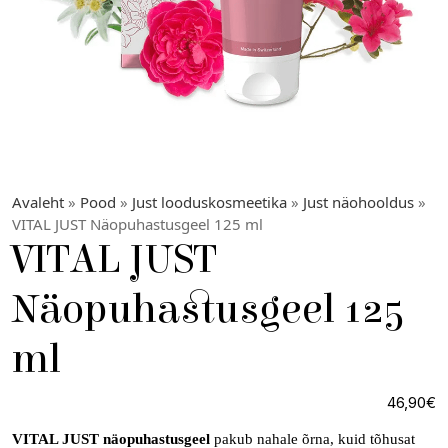
Avaleht
»
Pood
»
Just looduskosmeetika
»
Just näohooldus
»
VITAL JUST Näopuhastusgeel 125 ml
VITAL JUST
Näopuhastusgeel 125
ml
46,90
€
VITAL JUST näopuhastusgeel
pakub nahale õrna, kuid tõhusat