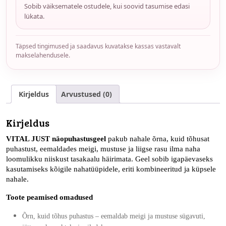
Sobib väiksematele ostudele, kui soovid tasumise edasi
lükata.
Täpsed tingimused ja saadavus kuvatakse kassas vastavalt
makselahendusele.
Kirjeldus
Arvustused (0)
Kirjeldus
VITAL JUST näopuhastusgeel
pakub nahale õrna, kuid tõhusat
puhastust, eemaldades meigi, mustuse ja liigse rasu ilma naha
loomulikku niiskust tasakaalu häirimata. Geel sobib igapäevaseks
kasutamiseks kõigile nahatüüpidele, eriti kombineeritud ja küpsele
nahale.
Toote peamised omadused
Õrn, kuid tõhus puhastus
– eemaldab meigi ja mustuse sügavuti,