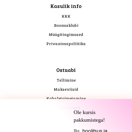
Kasulik info
KKK
Boonusklubi
Müügitingimused
Privaatsuspoliitika
Ostuabi
Tellimine
Makseviisid
Kohaletoimetamine
Tagastusõigus
Ole kursis
pakkumistega!
Ilu, hoolitsus ja