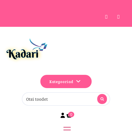
Kategooriad
0