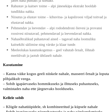
jättes naha puhtaks ja siledaks.
Rahustav ja kaitsev toime
– alpi jänesekäpa ekstrakt hooldab
tundlikku nahka.
Niisutus ja elustav toime
– kibuvitsa- ja kapsliroosi viljad toitvad ja
elustavad nahka.
Pehmendav ja leevendav
– alpi rododendroni õievesi ja provansi
roosivesi niisutavad, pehmendavad ja leevendavad nahka.
Nahasõbralikud puhastavad ained
– tagavad naha loomuliku
kaitsekihi säilimise ning värske ja klaar tunde.
Meeleolukas kasutuskogemus
– geel vahutab õrnalt, lõhnab
meeldivalt ja jaotub ühtlaselt nahale.
Kasutamine
– Kanna väike kogus geeli niiskele nahale, masseeri õrnalt ja loputa
põhjalikult veega.
– Sobib igapäevaseks hommikuseks ja õhtuseks puhastuseks,
valmistades naha ette järgnevaks hoolduseks.
Kellele sobib
– Kõigile nahatüüpidele, sh kombineeritud ja küpsele nahale
– Sobib igapäevaseks näopuhastuseks ja naha värskendamiseks