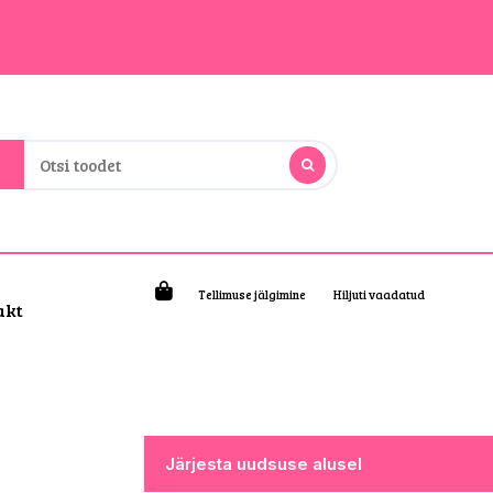
Tellimuse jälgimine
Hiljuti vaadatud
akt