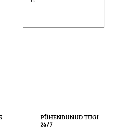
ml
25,70
€
20,56
€
E
PÜHENDUNUD TUGI
24/7