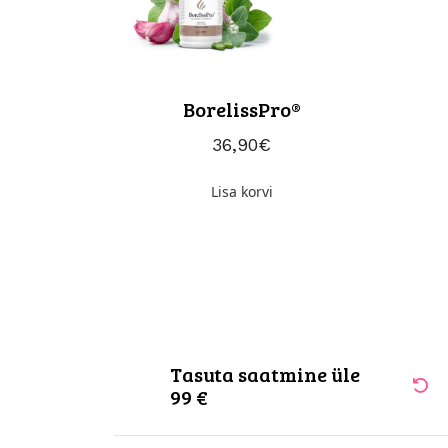
BorelissPro®
36,90
€
Lisa korvi
Tasuta saatmine üle
99 €