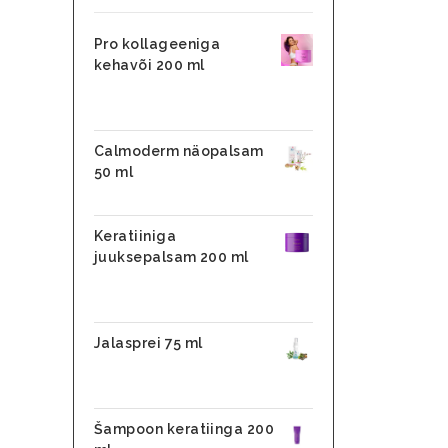
Pro kollageeniga
kehavõi 200 ml
31,10
€
26,45
€
Calmoderm näopalsam
50 ml
25,90
€
Keratiiniga
juuksepalsam 200 ml
31,10
€
24,88
€
Jalasprei 75 ml
28,90
€
17,90
€
Šampoon keratiinga 200