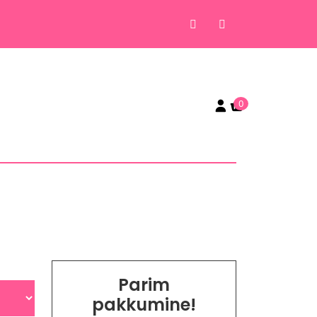
0
Parim
pakkumine!