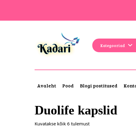
Kategooriad
Avaleht
Pood
Blogi postitused
Kont
Duolife kapslid
Kuvatakse kõik 6 tulemust