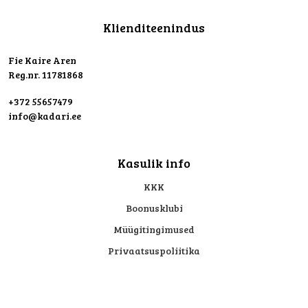
Klienditeenindus
Fie Kaire Aren
Reg.nr. 11781868
+372 55657479
info@kadari.ee
Kasulik info
KKK
Boonusklubi
Müügitingimused
Privaatsuspoliitika