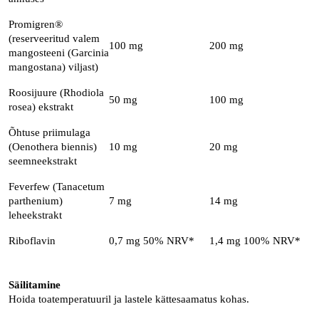
Promigren®
(reserveeritud valem
100 mg
200 mg
mangosteeni (Garcinia
mangostana) viljast)
Roosijuure (Rhodiola
50 mg
100 mg
rosea) ekstrakt
Õhtuse priimulaga
(Oenothera biennis)
10 mg
20 mg
seemneekstrakt
Feverfew (Tanacetum
parthenium)
7 mg
14 mg
leheekstrakt
Riboflavin
0,7 mg 50% NRV*
1,4 mg 100% NRV*
Säilitamine
Hoida toatemperatuuril ja lastele kättesaamatus kohas.