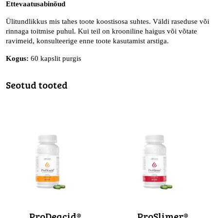
Ettevaatusabinõud
Ülitundlikkus mis tahes toote koostisosa suhtes. Väldi raseduse või
rinnaga toitmise puhul. Kui teil on krooniline haigus või võtate
ravimeid, konsulteerige enne toote kasutamist arstiga.
Kogus:
60 kapslit purgis
Seotud tooted
ProDeacid®
ProSlimer®