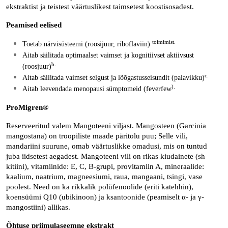
ekstraktist ja teistest väärtuslikest taimsetest koostisosadest.
Peamised eelised
toimimist.
Toetab närvisüsteemi (roosijuur, riboflaviin)
Aitab säilitada optimaalset vaimset ja kognitiivset aktiivsust
b.
(roosjuur)
c.
Aitab säilitada vaimset selgust ja lõõgastusseisundit (palavikku)
).
Aitab leevendada menopausi sümptomeid (feverfew
ProMigren®
Reserveeritud valem Mangoteeni viljast. Mangosteen (Garcinia
mangostana) on troopiliste maade päritolu puu; Selle vili,
mandariini suurune, omab väärtuslikke omadusi, mis on tuntud
juba iidsetest aegadest. Mangoteeni vili on rikas kiudainete (sh
kitiini), vitamiinide: E, C, B-grupi, provitamiin A, mineraalide:
kaalium, naatrium, magneesiumi, raua, mangaani, tsingi, vase
poolest. Need on ka rikkalik polüfenoolide (eriti katehhin),
koensüümi Q10 (ubikinoon) ja ksantoonide (peamiselt α- ja γ-
mangostiini) allikas.
Õhtuse priimulaseemne ekstrakt