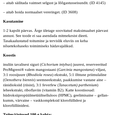
– aitab säilitada vaimset selgust ja lõõgastusseisundit. (ID 4145)
– aitab hoida normaalset vereringet. (ID 3608)
Kasutamine
1-2 kapslit päevas. Ärge ületage soovitatud maksimaalset päevast
annust. See toode ei saa asendada mitmekesist dieeti.
Tasakaalustatud toitumine ja tervislik eluviis on keha
nõuetekohaseks toimimiseks hädavajalikud.
Koostis
inuliin tavalisest siguri (
Cichorium intybus
) juurest, reserveeritud
ProMigreni® valem mangostaani (
Garcinia mangostana
) viljast,
3:1 roosijuure (
Rhodiola rosea
) ekstrakt, 5:1 õhtune priimulaline
(
Oenothera biennis
) seemneekstrakt, paakkumise vastane aine –
ränidioksiid (riisist), 3:1 feverfew (
Tanacetum) parthenium
)
leheekstrakt, riboflaviin (vitamiin B2). Katte koostisosad:
hüdroksüpropüülmetüültselluloos (HPMC), geelimisaine – gellan-
kumm, värvaine – vaskkompleksid klorofüllidest ja
klorofülliinidest.
Toiteväärtused 100 g kohta: