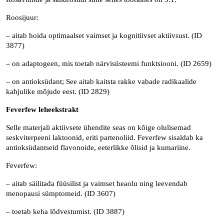
Roosijuur:
– aitab hoida optimaalset vaimset ja kognitiivset aktiivsust. (ID
3877)
– on adaptogeen, mis toetab närvisüsteemi funktsiooni. (ID 2659)
– on antioksüdant; See aitab kaitsta rakke vabade radikaalide
kahjulike mõjude eest. (ID 2829)
Feverfew leheekstrakt
Selle materjali aktiivsete ühendite seas on kõige olulisemad
seskviterpeeni laktoonid, eriti partenoliid. Feverfew sisaldab ka
antioksüdantseid flavonoide, eeterlikke õlisid ja kumariine.
Feverfew:
– aitab säilitada füüsilist ja vaimset heaolu ning leevendab
menopausi sümptomeid. (ID 3607)
– toetab keha lõdvestumist. (ID 3887)