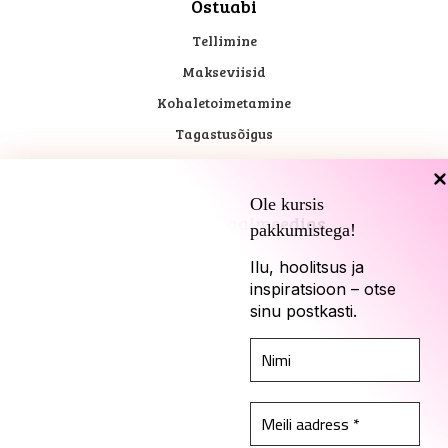
Ostuabi
Tellimine
Makseviisid
Kohaletoimetamine
Tagastusõigus
Ole kursis
Kadari sotsiaalmeedias
pakkumistega!
Ilu, hoolitsus ja
inspiratsioon – otse
sinu postkasti.
© 2026 Kadari. Kõik õigused kaitstud