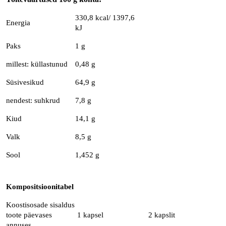
330,8 kcal/ 1397,6
Energia
kJ
Paks
1 g
millest: küllastunud
0,48 g
Süsivesikud
64,9 g
nendest: suhkrud
7,8 g
Kiud
14,1 g
Valk
8,5 g
Sool
1,452 g
Kompositsioonitabel
Koostisosade sisaldus
toote päevases
1 kapsel
2 kapslit
annuses