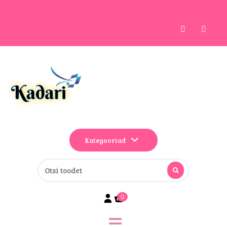
Kategooriad
0