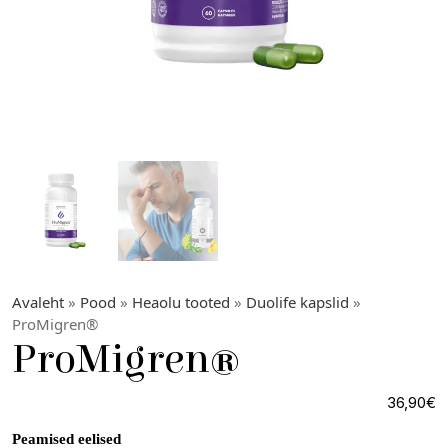
Avaleht
»
Pood
»
Heaolu tooted
»
Duolife kapslid
»
ProMigren®
ProMigren®
36,90
€
Peamised eelised