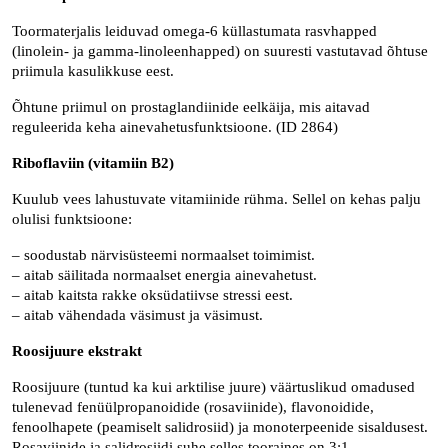
Toormaterjalis leiduvad omega-6 küllastumata rasvhapped
(linolein- ja gamma-linoleenhapped) on suuresti vastutavad õhtuse
priimula kasulikkuse eest.
Õhtune priimul on prostaglandiinide eelkäija, mis aitavad
reguleerida keha ainevahetusfunktsioone. (ID 2864)
Riboflaviin (vitamiin B2)
Kuulub vees lahustuvate vitamiinide rühma. Sellel on kehas palju
olulisi funktsioone:
– soodustab närvisüsteemi normaalset toimimist.
– aitab säilitada normaalset energia ainevahetust.
– aitab kaitsta rakke oksüdatiivse stressi eest.
– aitab vähendada väsimust ja väsimust.
Roosijuure ekstrakt
Roosijuure (tuntud ka kui arktilise juure) väärtuslikud omadused
tulenevad fenüülpropanoidide (rosaviinide), flavonoidide,
fenoolhapete (peamiselt salidrosiid) ja monoterpeenide sisaldusest.
Rosaviinide ja salidrosiidi suhe selles tooraines on 3:1.