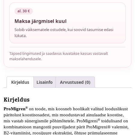
al. 30 €
Maksa järgmisel kuul
Sobib väiksematele ostudele, kui soovid tasumise edasi
lükata.
Täpsed tingimused ja saadavus kuvatakse kassas vastavalt
makselahendusele.
Kirjeldus
Lisainfo
Arvustused (0)
Kirjeldus
®
ProMigren
on toode, mis koosneb hoolikalt valitud looduslikust
päritolust koostisosadest, mis moodustavad ainulaadse koostise,
®
mis vastab sünergismile põhimõtetele. ProMigreni
toidulisand on
kombinatsioon mangostii puuviljadest pärit ProMigreni® valemist,
B2-vitamiinist, roosijuure ekstraktist, õhtuse priimulaseemne