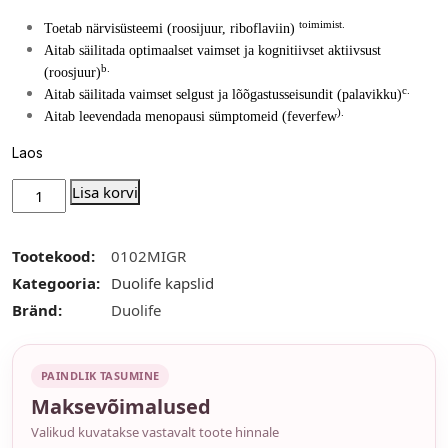
toimimist.
Toetab närvisüsteemi (roosijuur, riboflaviin)
Aitab säilitada optimaalset vaimset ja kognitiivset aktiivsust
b.
(roosjuur)
c.
Aitab säilitada vaimset selgust ja lõõgastusseisundit (palavikku)
).
Aitab leevendada menopausi sümptomeid (feverfew
Laos
Lisa korvi
Tootekood:
0102MIGR
Kategooria:
Duolife kapslid
Bränd:
Duolife
PAINDLIK TASUMINE
Maksevõimalused
Valikud kuvatakse vastavalt toote hinnale