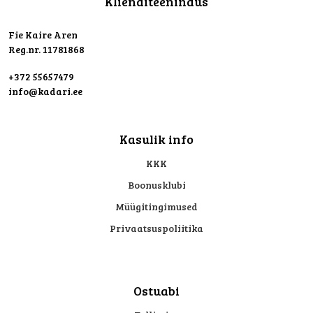
Klienditeenindus
Fie Kaire Aren
Reg.nr. 11781868
+372 55657479
info@kadari.ee
Kasulik info
KKK
Boonusklubi
Müügitingimused
Privaatsuspoliitika
Ostuabi