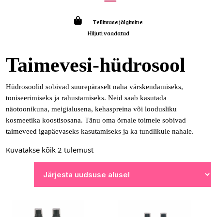
Tellimuse jälgimine
Hiljuti vaadatud
Taimevesi-hüdrosool
Hüdrosoolid sobivad suurepäraselt naha värskendamiseks,
toniseerimiseks ja rahustamiseks. Neid saab kasutada
näotoonikuna, meigialusena, kehaspreina või loodusliku
kosmeetika koostisosana. Tänu oma õrnale toimele sobivad
taimeveed igapäevaseks kasutamiseks ja ka tundlikule nahale.
Kuvatakse kõik 2 tulemust