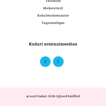
Tellimine
Makseviisid
Ole kursis
Kohaletoimetamine
pakkumistega!
Tagastusõigus
Ilu, hoolitsus ja
inspiratsioon – otse
sinu postkasti.
Kadari sotsiaalmeedias
Me ei saada
© 2026 Kadari. Kõik õigused kaitstud
rämpsposti! Lisateabe
saamiseks lugege