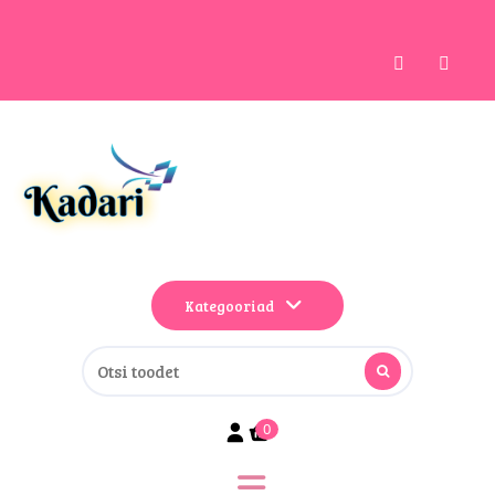
Kategooriad
0