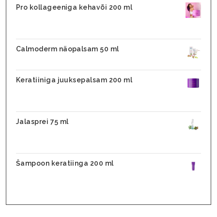
Pro kollageeniga kehavõi 200 ml
31,10
€
26,45
€
Calmoderm näopalsam 50 ml
25,90
€
Keratiiniga juuksepalsam 200 ml
31,10
€
24,88
€
Jalasprei 75 ml
28,90
€
17,90
€
Šampoon keratiinga 200 ml
25,70
€
20,56
€