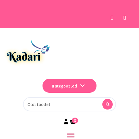
Kategooriad
0