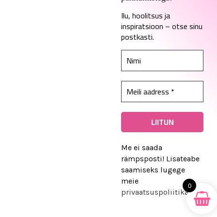
Ilu, hoolitsus ja
inspiratsioon – otse sinu
Kadari sotsiaalmeedias
postkasti.
© 2026 Kadari. Kõik õigused kaitstud
Me ei saada
rämpsposti! Lisateabe
saamiseks lugege
meie
0
privaatsuspoliitikat
.