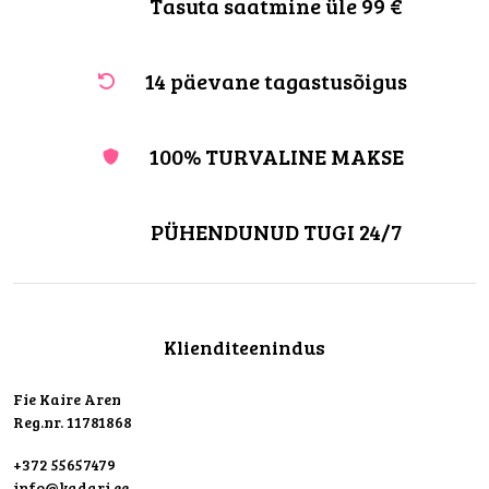
Tasuta saatmine üle 99 €
14 päevane tagastusõigus
100% TURVALINE MAKSE
PÜHENDUNUD TUGI 24/7
Klienditeenindus
Fie Kaire Aren
Reg.nr. 11781868
+372 55657479
info@kadari.ee