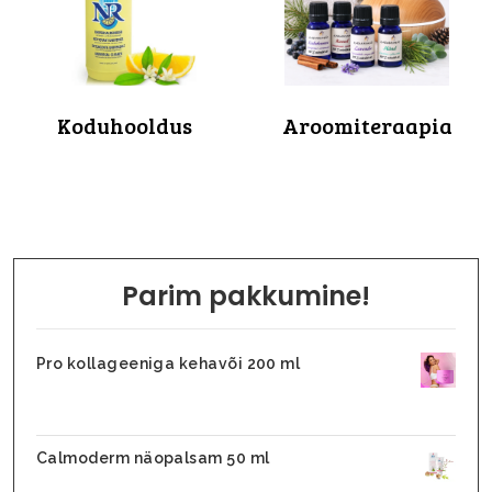
Koduhooldus
Aroomiteraapia
Parim pakkumine!
Pro kollageeniga kehavõi 200 ml
31,10
€
26,45
€
Calmoderm näopalsam 50 ml
25,90
€