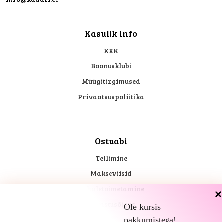
Kasulik info
KKK
Boonusklubi
Müügitingimused
Privaatsuspoliitika
Ostuabi
Tellimine
Makseviisid
Kohaletoimetamine
Tagastusõigus
Ole kursis
pakkumistega!