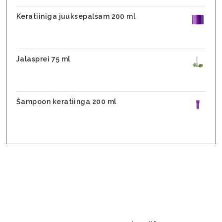
Keratiiniga juuksepalsam 200 ml
31,10
€
24,88
€
Jalasprei 75 ml
28,90
€
17,90
€
Šampoon keratiinga 200 ml
25,70
€
20,56
€