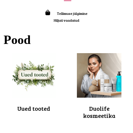
Tellimuse jälgimine
Hiljuti vaadatud
Pood
Uued tooted
Duolife
kosmeetika