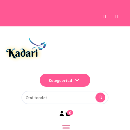
Kategooriad
0