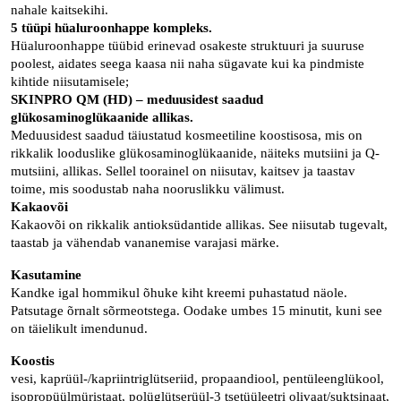
nahale kaitsekihi.
5 tüüpi hüaluroonhappe kompleks.
Hüaluroonhappe tüübid erinevad osakeste struktuuri ja suuruse
poolest, aidates seega kaasa nii naha sügavate kui ka pindmiste
kihtide niisutamisele;
SKINPRO QM (HD) – meduusidest saadud
glükosaminoglükaanide allikas.
Meduusidest saadud täiustatud kosmeetiline koostisosa, mis on
rikkalik looduslike glükosaminoglükaanide, näiteks mutsiini ja Q-
mutsiini, allikas. Sellel toorainel on niisutav, kaitsev ja taastav
toime, mis soodustab naha nooruslikku välimust.
Kakaovõi
Kakaovõi on rikkalik antioksüdantide allikas. See niisutab tugevalt,
taastab ja vähendab vananemise varajasi märke.
Kasutamine
Kandke igal hommikul õhuke kiht kreemi puhastatud näole.
Patsutage õrnalt sõrmeotstega.
Oodake umbes 15 minutit, kuni see
on täielikult imendunud.
Koostis
vesi, kaprüül-/kapriintriglütseriid, propaandiool, pentüleenglükool,
isopropüülmüristaat, polüglütserüül-3 tsetüüleetri olivaat/suktsinaat,