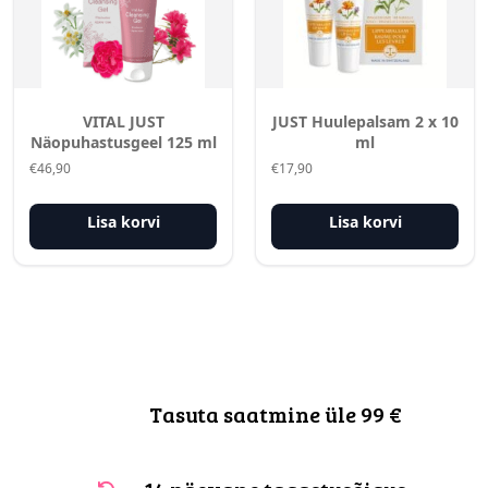
VITAL JUST
JUST Huulepalsam 2 x 10
Näopuhastusgeel 125 ml
ml
€
46,90
€
17,90
Lisa korvi
Lisa korvi
Tasuta saatmine üle 99 €