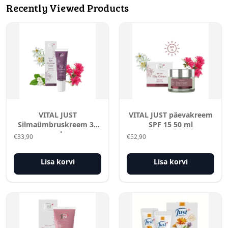
Recently Viewed Products
VITAL JUST
VITAL JUST päevakreem
Silmaümbruskreem 30
SPF 15 50 ml
ml
€
33,90
€
52,90
Lisa korvi
Lisa korvi