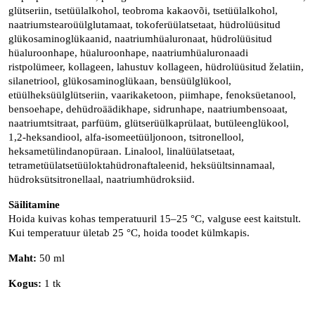
glütseriin, tsetüülalkohol, teobroma kakaovõi, tsetüülalkohol,
naatriumstearoüülglutamaat, tokoferüülatsetaat, hüdrolüüsitud
glükosaminoglükaanid, naatriumhüaluronaat, hüdrolüüsitud
hüaluroonhape, hüaluroonhape, naatriumhüaluronaadi
ristpolümeer, kollageen, lahustuv kollageen, hüdrolüüsitud želatiin,
silanetriool, glükosaminoglükaan, bensüülglükool,
etüülheksüülglütseriin, vaarikaketoon, piimhape, fenoksüetanool,
bensoehape, dehüdroäädikhape, sidrunhape, naatriumbensoaat,
naatriumtsitraat, parfüüm, glütserüülkaprülaat, butüleenglükool,
1,2-heksandiool, alfa-isomeetüüljonoon, tsitronellool,
heksametülindanopüraan. Linalool, linalüülatsetaat,
tetrametüülatsetüüloktahüdronaftaleenid, heksüültsinnamaal,
hüdroksütsitronellaal, naatriumhüdroksiid.
Säilitamine
Hoida kuivas kohas temperatuuril 15–25 °C, valguse eest kaitstult.
Kui temperatuur ületab 25 °C, hoida toodet külmkapis.
Maht:
50 ml
Kogus:
1 tk