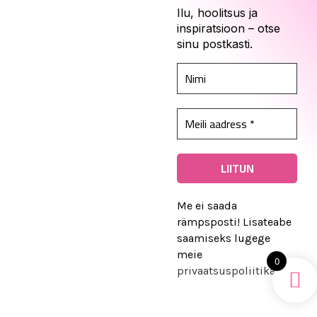
Ilu, hoolitsus ja
inspiratsioon – otse
sinu postkasti.
© 2026 Kadari. Kõik õigused kaitstud
Me ei saada
rämpsposti! Lisateabe
saamiseks lugege
meie
0
privaatsuspoliitikat
.