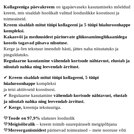
Kollageeniga päevakreem
on igapäevaseks kasutamiseks mõeldud
kreem, mis sisaldab hoolikalt valitud looduslikke koostisosi ja
toimeaineid.
Kreem sisaldab mitut tüüpi kollageeni ja 5 tüüpi hüaluroonhappe
kompleksi.
Kakaovõi ja meduusidest pärinevate glükosaminoglükaanidega
koostis tagavad piisava niisutuse.
Kerge ja õrn tekstuur imendub hästi, jättes naha niisutatuks ja
pinguldatuks.
Regulaarne kasutamine vähendab kortsude nähtavust, elustab ja
niisutab nahka ning leevendab ärritust.
✔
Kreem sisaldab mitut tüüpi kollageeni, 5 tüüpi
hüaluroonhappe
kompleksi
ja teisi aktiivseid koostisosi.
✔ Regulaarne kasutamine
vähendab kortsude nähtavust, elustab
ja niisutab nahka ning leevendab ärritust.
✔
Kerge,
kreemja tekstuuriga.
💚
Toode on 97,9%
ulatuses looduslik
💚
Meigisõbralik
– kreem toimib suurepäraselt meigipõhjana
💚
Mereorganismidest
pärinevad toimeained – meie nooruse võti