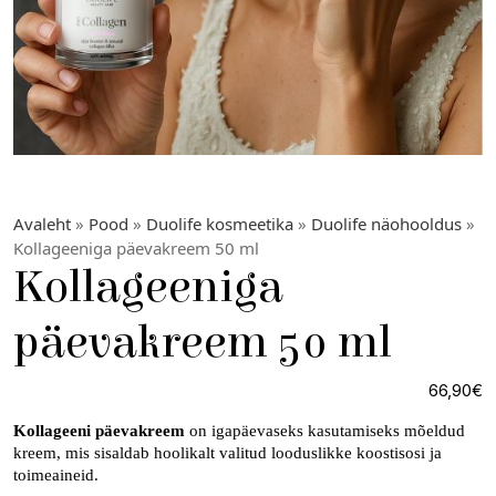
Avaleht
»
Pood
»
Duolife kosmeetika
»
Duolife näohooldus
»
Kollageeniga päevakreem 50 ml
Kollageeniga
päevakreem 50 ml
66,90
€
Kollageeni päevakreem
on igapäevaseks kasutamiseks mõeldud
kreem, mis sisaldab hoolikalt valitud looduslikke koostisosi ja
toimeaineid.