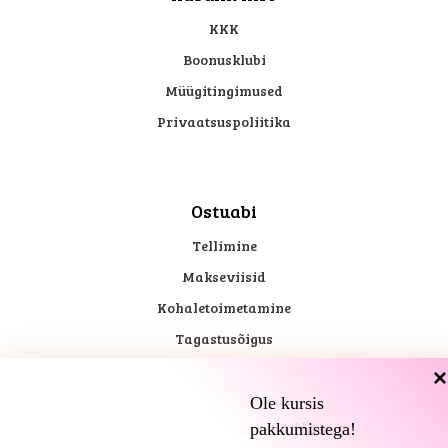
KKK
Boonusklubi
Müügitingimused
Privaatsuspoliitika
Ostuabi
Tellimine
Makseviisid
Kohaletoimetamine
Tagastusõigus
Ole kursis
Kadari sotsiaalmeedias
pakkumistega!