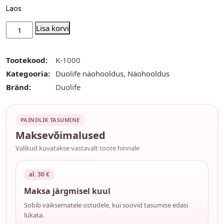
Laos
Lisa korvi
Tootekood:
K-1000
Kategooria:
Duolife näohooldus
,
Näohooldus
Bränd:
Duolife
PAINDLIK TASUMINE
Maksevõimalused
Valikud kuvatakse vastavalt toote hinnale
al. 30 €
Maksa järgmisel kuul
Sobib väiksematele ostudele, kui soovid tasumise edasi
lükata.