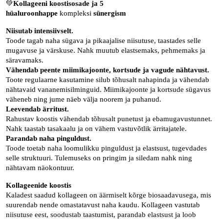
💚
Kollageeni koostisosade ja 5
hüaluroonhappe
kompleksi
sünergism
Niisutab intensiivselt.
Toode tagab naha sügava ja pikaajalise niisutuse, taastades selle
mugavuse ja värskuse. Nahk muutub elastsemaks, pehmemaks ja
säravamaks.
Vähendab peente miimikajoonte, kortsude ja vagude nähtavust.
Toote regulaarne kasutamine silub tõhusalt nahapinda ja vähendab
nähtavaid vananemisilminguid. Miimikajoonte ja kortsude sügavus
väheneb ning jume näeb välja noorem ja puhanud.
Leevendab ärritust.
Rahustav koostis vähendab tõhusalt punetust ja ebamugavustunnet.
Nahk taastab tasakaalu ja on vähem vastuvõtlik ärritajatele.
Parandab naha pinguldust.
Toode toetab naha loomulikku pinguldust ja elastsust, tugevdades
selle struktuuri. Tulemuseks on pringim ja siledam nahk ning
nähtavam näokontuur.
Kollageenide koostis
Kaladest saadud kollageen on äärmiselt kõrge biosaadavusega, mis
suurendab nende omastatavust naha kaudu. Kollageen vastutab
niisutuse eest, soodustab taastumist, parandab elastsust ja loob