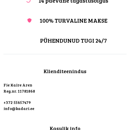
14 päevane tagastusõigus
100% TURVALINE MAKSE
PÜHENDUNUD TUGI 24/7
Klienditeenindus
Fie Kaire Aren
Reg.nr. 11781868
+372 55657479
info@kadari.ee
Kasulik info