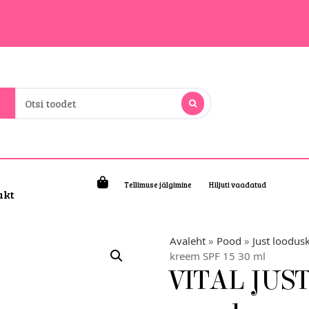
Tellimuse jälgimine
Hiljuti vaadatud
akt
Avaleht
»
Pood
»
Just loodus
kreem SPF 15 30 ml
VITAL JUST