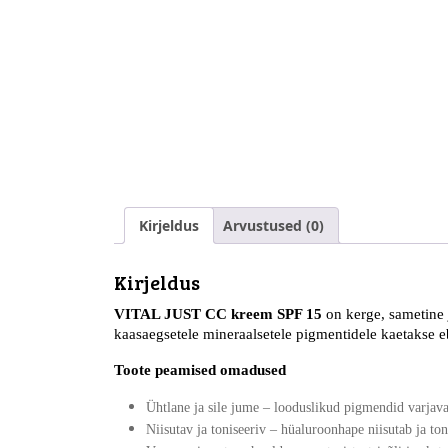
Kirjeldus
Arvustused (0)
Kirjeldus
VITAL JUST CC kreem
SPF 15
on kerge, sametine 
kaasaegsetele mineraalsetele pigmentidele kaetakse eb
Toote peamised omadused
Ühtlane ja sile jume
– looduslikud pigmendid varjavad
Niisutav ja toniseeriv
– hüaluroonhape niisutab ja ton