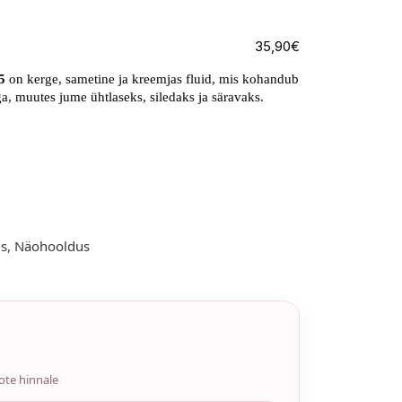
35,90
€
5
on kerge, sametine ja kreemjas fluid, mis kohandub
a, muutes jume ühtlaseks, siledaks ja säravaks.
us
,
Näohooldus
ote hinnale