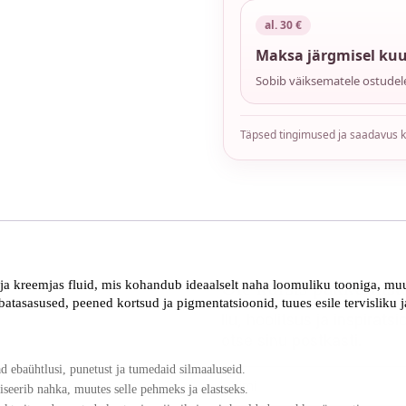
al. 30 €
Maksa järgmisel kuu
Sobib väiksematele ostudele
Täpsed tingimused ja saadavus 
Ole kursis pakkumist
ja kreemjas fluid, mis kohandub ideaalselt naha loomuliku tooniga, muu
atasasused, peened kortsud ja pigmentatsioonid, tuues esile tervisliku 
Ilu, hoolitsus ja inspiratsi
otse sinu postkasti.
 ebaühtlusi, punetust ja tumedaid silmaaluseid.
iseerib nahka, muutes selle pehmeks ja elastseks.