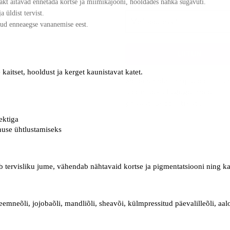
rakt aitavad ennetada kortse ja miimikajooni, hooldades nahka sügavuti.
 üldist tervist.
tud enneaegse vananemise eest.
aitset, hooldust ja kerget kaunistavat katet.
Me ei saada rämpsposti! Lis
saamiseks lugege meie
privaatsuspoliitikat
.
ektiga
nuse ühtlustamiseks
 tervisliku jume, vähendab nähtavaid kortse ja pigmentatsiooni ning ka
seemneõli, jojobaõli, mandliõli, sheavõi, külmpressitud päevalilleõli, aa