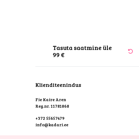
Tasuta saatmine üle
99 €
Klienditeenindus
Fie Kaire Aren
Reg.nr. 11781868
+372 55657479
info@kadari.ee