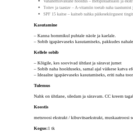
Vananemisvastane hooldus
– metspistaatsiaõli ja ekst
Toitev ja taastav
– A-vitamiin toetab naha taastumist ja
SPF 15 kaitse
– kaitseb nahka päikesekiirgusest tingi
Kasutamine
– Kanna hommikul puhtale näole ja kaelale.
– Sobib igapäevaseks kasutamiseks, pakkudes nahale k
Kellele sobib
– Kõigile, kes soovivad ühtlast ja säravat jumet
– Sobib naha hoolduseks, samal ajal väikese katva ef
– Ideaalne igapäevaseks kasutamiseks, eriti naha too
Tulemus
Nahk on ühtlane, siledam ja säravam. CC kreem tagab
Koostis
metsroosi ekstrakt / kibuvitsaekstrakt, muskaatroosi 
Kogus:
1 tk