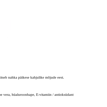
ateabe
itseb nahka päikese kahjulike mõjude eest.
loe vera, hüaluroonhape, E-vitamiin / antioksüdant