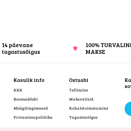
14 päevane
100% TURVALIN
tagastusõigus
MAKSE
Kasulik info
Ostuabi
Ka
so
KKK
Tellimine
Boonusklubi
Makseviisid
Müügitingimused
Kohaletoimetamine
Privaatsuspoliitika
Tagastusõigus