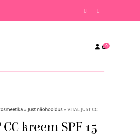
0
kosmeetika
»
Just näohooldus
» VITAL JUST CC
 CC kreem SPF 15