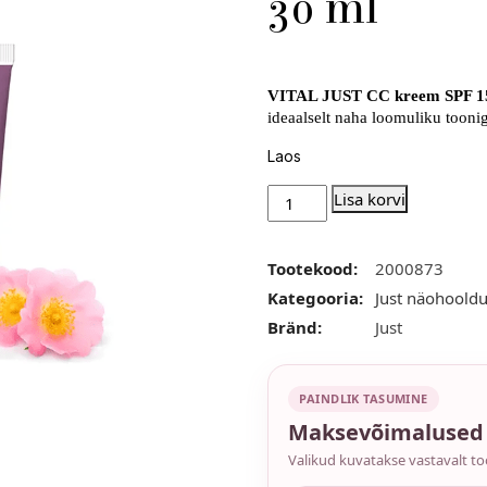
30 ml
VITAL JUST CC kreem
SPF 1
ideaalselt naha loomuliku toonig
Laos
Lisa korvi
Tootekood:
2000873
Kategooria:
Just näohoold
Bränd:
Just
PAINDLIK TASUMINE
Maksevõimalused
Valikud kuvatakse vastavalt to