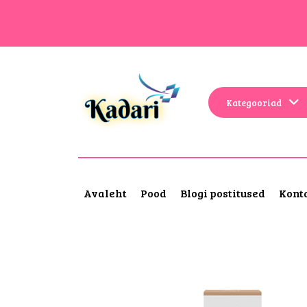
Kategooriad
Avaleht
Pood
Blogi postitused
Kont