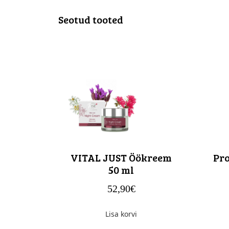
Seotud tooted
VITAL JUST Öökreem
Pro
50 ml
52,90
€
Lisa korvi