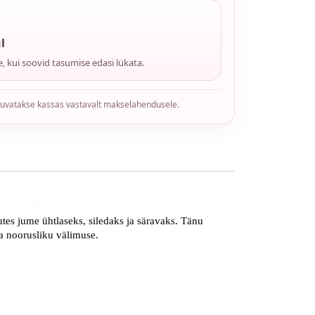
l
, kui soovid tasumise edasi lükata.
kuvatakse kassas vastavalt makselahendusele.
ega!
tes jume ühtlaseks, siledaks ja säravaks. Tänu
ja noorusliku välimuse.
oon –