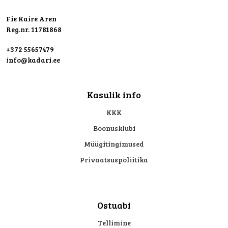
Fie Kaire Aren
Reg.nr. 11781868
+372 55657479
info@kadari.ee
Kasulik info
KKK
Boonusklubi
Müügitingimused
Privaatsuspoliitika
Ostuabi
Tellimine