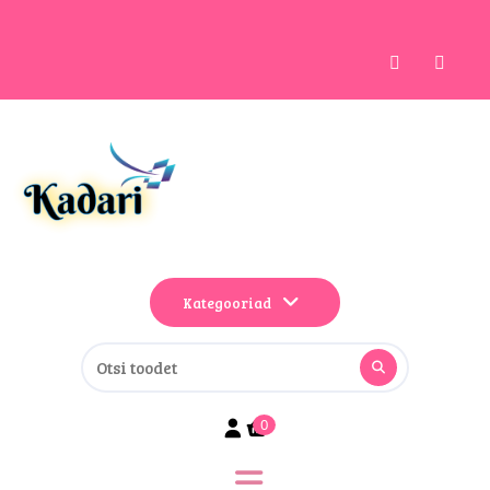
Kategooriad
0