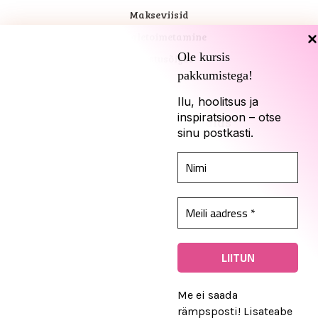
Makseviisid
Kohaletoimetamine
Ole kursis
Tagastusõigus
pakkumistega!
Ilu, hoolitsus ja
inspiratsioon – otse
Kadari sotsiaalmeedias
sinu postkasti.
© 2026 Kadari. Kõik õigused kaitstud
Me ei saada
rämpsposti! Lisateabe