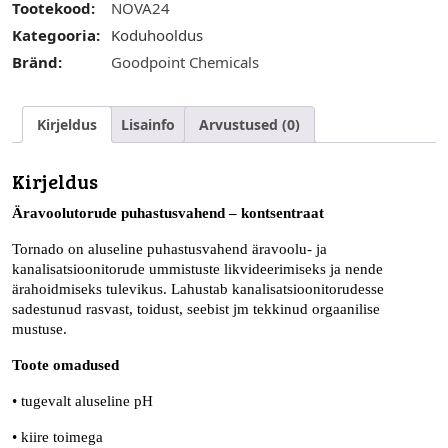
Tootekood:
NOVA24
Kategooria:
Koduhooldus
Bränd:
Goodpoint Chemicals
Kirjeldus
Lisainfo
Arvustused (0)
Kirjeldus
Äravoolutorude puhastusvahend – kontsentraat
Tornado on aluseline puhastusvahend äravoolu- ja
kanalisatsioonitorude ummistuste likvideerimiseks ja nende
ärahoidmiseks tulevikus. Lahustab kanalisatsioonitorudesse
sadestunud rasvast, toidust, seebist jm tekkinud orgaanilise
mustuse.
Toote omadused
• tugevalt aluseline pH
• kiire toimega