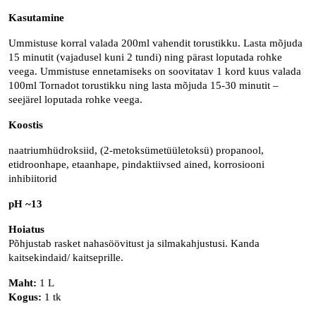
Kasutamine
Ummistuse korral valada 200ml vahendit torustikku. Lasta mõjuda
15 minutit (vajadusel kuni 2 tundi) ning pärast loputada rohke
veega. Ummistuse ennetamiseks on soovitatav 1 kord kuus valada
100ml Tornadot torustikku ning lasta mõjuda 15-30 minutit –
seejärel loputada rohke veega.
Koostis
naatriumhüdroksiid, (2-metoksümetüületoksü) propanool,
etidroonhape, etaanhape, pindaktiivsed ained, korrosiooni
inhibiitorid
pH ~13
Hoiatus
Põhjustab rasket nahasöövitust ja silmakahjustusi. Kanda
kaitsekindaid/ kaitseprille.
Maht:
1 L
Kogus:
1 tk