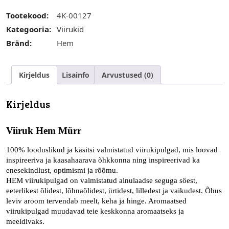
Tootekood:
4K-00127
Kategooria:
Viirukid
Bränd:
Hem
Kirjeldus
Lisainfo
Arvustused (0)
Kirjeldus
Viiruk Hem Mürr
100% looduslikud ja käsitsi valmistatud viirukipulgad, mis loovad
inspireeriva ja kaasahaarava õhkkonna ning inspireerivad ka
enesekindlust, optimismi ja rõõmu.
HEM viirukipulgad on valmistatud ainulaadse seguga söest,
eeterlikest õlidest, lõhnaõlidest, ürtidest, lilledest ja vaikudest.
Õhus
leviv aroom tervendab meelt, keha ja hinge. Aromaatsed
viirukipulgad muudavad teie keskkonna aromaatseks ja
meeldivaks.