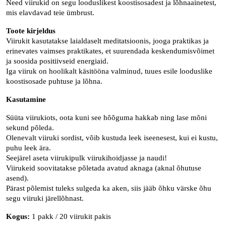
Need viirukid on segu looduslikest koostisosadest ja lõhnaainetest,
mis elavdavad teie ümbrust.
Toote kirjeldus
Viirukit kasutatakse laialdaselt meditatsioonis, jooga praktikas ja
erinevates vaimses praktikates,
et suurendada keskendumisvõimet
ja soosida positiivseid energiaid.
Iga viiruk on hoolikalt käsitööna valminud, tuues esile looduslike
koostisosade puhtuse ja lõhna.
Kasutamine
Süüta viirukiots, oota kuni see hõõguma hakkab ning lase mõni
sekund põleda.
Olenevalt viiruki sordist, võib kustuda leek iseenesest, kui ei kustu,
puhu leek ära.
Seejärel aseta viirukipulk viirukihoidjasse ja naudi!
Viirukeid soovitatakse põletada avatud aknaga (aknal õhutuse
asend).
Pärast põlemist tuleks sulgeda ka aken, siis jääb õhku värske õhu
segu viiruki järellõhnast.
Kogus:
1 pakk / 20 viirukit pakis