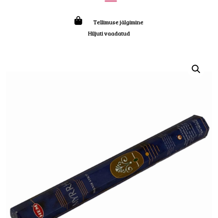
Tellimuse jälgimine
Hiljuti vaadatud