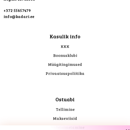
+372 55657479
info@kadari.ee
Kasulik info
KKK
Boonusklubi
Müügitingimused
Privaatsuspoliitika
Ostuabi
Tellimine
Makseviisid
Kohaletoimetamine