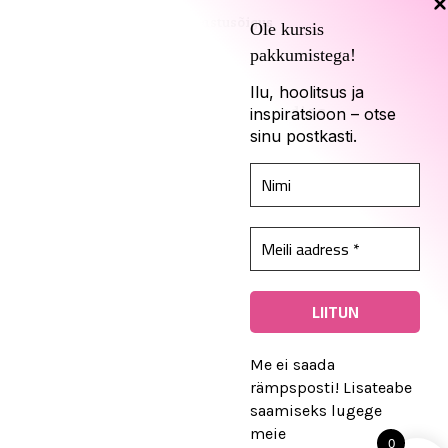
Tagastusõigus
Ole kursis
pakkumistega!
Ilu, hoolitsus ja
Kadari sotsiaalmeedias
inspiratsioon – otse
sinu postkasti.
© 2026 Kadari. Kõik õigused kaitstud
Me ei saada
rämpsposti! Lisateabe
saamiseks lugege
meie
0