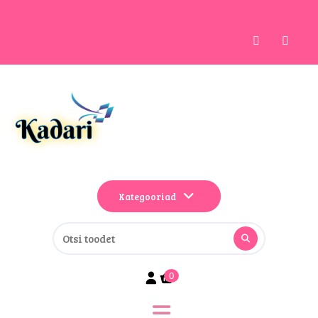
Kategooriad
0