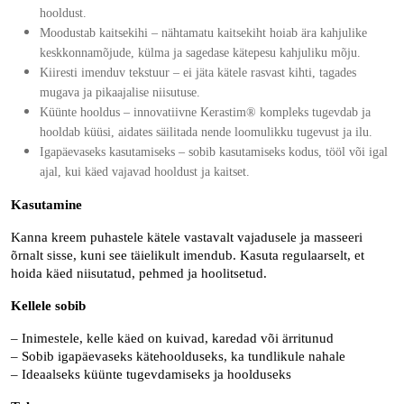
hooldust.
Moodustab kaitsekihi
– nähtamatu kaitsekiht hoiab ära kahjulike
keskkonnamõjude, külma ja sagedase kätepesu kahjuliku mõju.
Kiiresti imenduv tekstuur
– ei jäta kätele rasvast kihti, tagades
mugava ja pikaajalise niisutuse.
Küünte hooldus
– innovatiivne Kerastim® kompleks tugevdab ja
hooldab küüsi, aidates säilitada nende loomulikku tugevust ja ilu.
Igapäevaseks kasutamiseks
– sobib kasutamiseks kodus, tööl või igal
ajal, kui käed vajavad hooldust ja kaitset.
Kasutamine
Kanna kreem puhastele kätele vastavalt vajadusele ja masseeri
õrnalt sisse, kuni see täielikult imendub. Kasuta regulaarselt, et
hoida käed niisutatud, pehmed ja hoolitsetud.
Kellele sobib
– Inimestele, kelle käed on kuivad, karedad või ärritunud
– Sobib igapäevaseks kätehoolduseks, ka tundlikule nahale
– Ideaalseks küünte tugevdamiseks ja hoolduseks