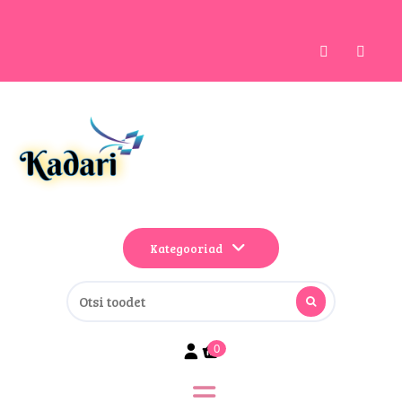
Kategooriad
0