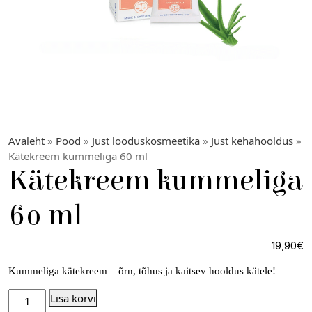
Avaleht
»
Pood
»
Just looduskosmeetika
»
Just kehahooldus
»
Kätekreem kummeliga 60 ml
Kätekreem kummeliga
60 ml
19,90
€
Kummeliga kätekreem – õrn, tõhus ja kaitsev hooldus kätele!
Lisa korvi