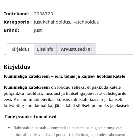
Tootekood:
2008720
Kategooria:
Just kehahooldus
,
Kätehooldus
Bränd:
Just
Kirjeldus
Lisainfo
Arvustused (0)
Kirjeldus
Kummeliga kätekreem – õrn, tõhus ja kaitsev hooldus kätele
Kummeliga kätekreem
on loodud selleks, et pakkuda kätele
põhjalikku hooldust, niisutust ja kaitset igapäevaste välistegurite
eest. Kreemi toitaineterikas koostis rahustab, taastab ja kaitseb
kuiva ning karedat nahka, jättes käed siidiselt pehmeks ja elastseks.
Toote peamised omadused
Rahustab ja taastab
– kummeli ja naistepuna sügavale tungivad
toimeained leevendavad punetust ja ärritust, pakkudes rahustavat