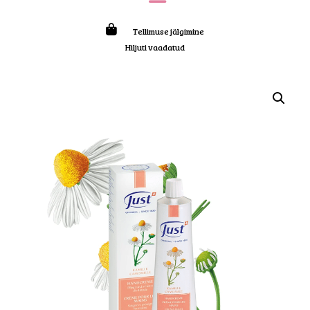
Tellimuse jälgimine
Hiljuti vaadatud