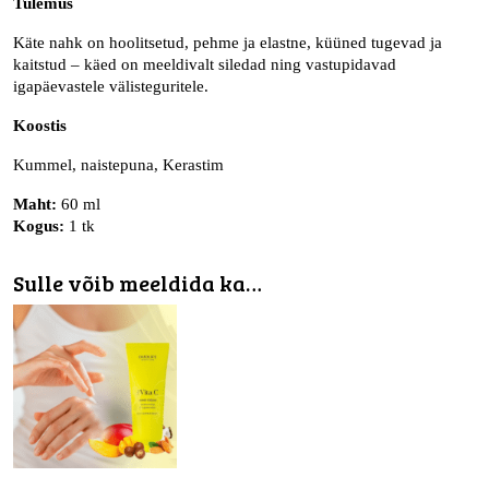
Tulemus
Käte nahk on hoolitsetud, pehme ja elastne, küüned tugevad ja
kaitstud – käed on meeldivalt siledad ning vastupidavad
igapäevastele välisteguritele.
Koostis
Kummel, naistepuna, Kerastim
Maht:
60 ml
Kogus:
1 tk
Sulle võib meeldida ka…