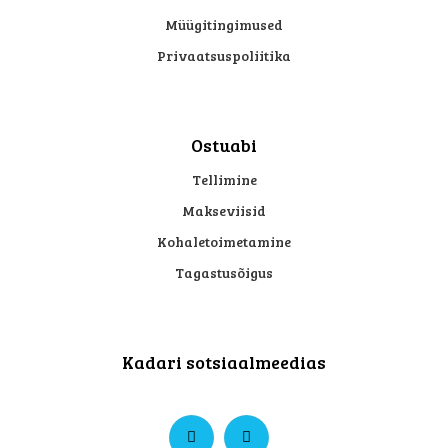
Müügitingimused
Privaatsuspoliitika
Ostuabi
Tellimine
Makseviisid
Kohaletoimetamine
Tagastusõigus
Ole kursis
pakkumistega!
Ilu, hoolitsus ja
Kadari sotsiaalmeedias
inspiratsioon – otse
sinu postkasti.