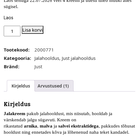
Laos seisuga 22.07.2026 veel 4 kreemi ja uuesti tuleb müüki alles
sügisel.
Laos
Lisa korvi
Tootekood:
2000771
Kategooria:
Jalahooldus
,
Just jalahooldus
Bränd:
Just
Kirjeldus
Arvustused (1)
Kirjeldus
Jalakreem
pakub jalahooldust, mis niisutab, hooldab ja
värskendab jalgu sügavuti. Kreem on
rikastatud
arnika
,
malva
ja
salvei ekstraktidega
, pakkudes tõhusat
hooldust ning ennetades kõva ja lõhenenud naha teket kandadel.