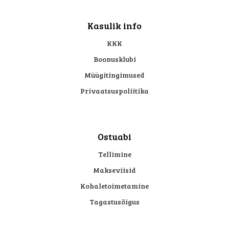
Kasulik info
KKK
Boonusklubi
Müügitingimused
Privaatsuspoliitika
Ostuabi
Tellimine
Makseviisid
Kohaletoimetamine
Tagastusõigus
Ole kursis
pakkumistega!