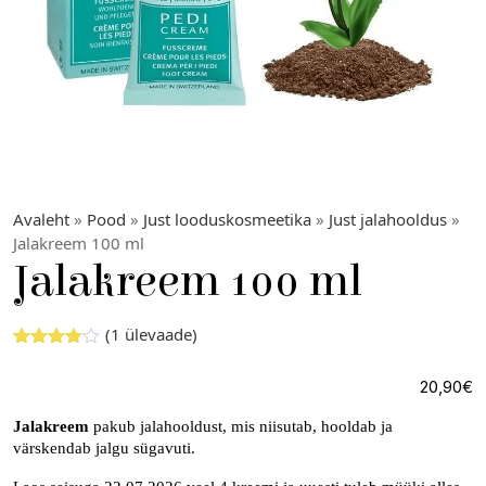
Avaleht
»
Pood
»
Just looduskosmeetika
»
Just jalahooldus
»
Jalakreem 100 ml
Jalakreem 100 ml
(
1
ülevaade)
Hinnatud
1
5.00
/5
20,90
€
kliendi
hinnangu
põhjal
Jalakreem
pakub jalahooldust, mis niisutab, hooldab ja
värskendab jalgu sügavuti.