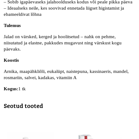
– Sobib igapäevaseks jalahoolduseks kodus või peale pikka päeva
– Ideaalseks neile, kes soovivad ennetada liigset higistamist ja
ebameeldivat lõhna
Tulemus
Jalad on värsked, kerged ja hoolitsetud – nahk on pehme,
niisutatud ja elastne, pakkudes mugavust ning värskust kogu
päevaks.
Koostis
Arnika, maapähkliõli, eukalüpt, naistepuna, kassinaeris, mandel,
rosmariin, salvei, kadakas, vitamiin A
Kogus:
1 tk
Seotud tooted