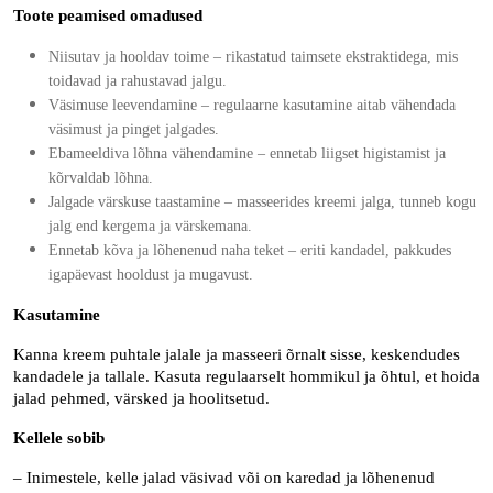
Toote peamised omadused
Niisutav ja hooldav toime
– rikastatud taimsete ekstraktidega, mis
toidavad ja rahustavad jalgu.
Väsimuse leevendamine
– regulaarne kasutamine aitab vähendada
väsimust ja pinget jalgades.
Ebameeldiva lõhna vähendamine
– ennetab liigset higistamist ja
kõrvaldab lõhna.
Jalgade värskuse taastamine
– masseerides kreemi jalga, tunneb kogu
jalg end kergema ja värskemana.
Ennetab kõva ja lõhenenud naha teket
– eriti kandadel, pakkudes
igapäevast hooldust ja mugavust.
Kasutamine
Kanna kreem puhtale jalale ja masseeri õrnalt sisse, keskendudes
kandadele ja tallale. Kasuta regulaarselt hommikul ja õhtul, et hoida
jalad pehmed, värsked ja hoolitsetud.
Kellele sobib
– Inimestele, kelle jalad väsivad või on karedad ja lõhenenud