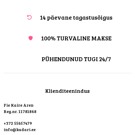
14 päevane tagastusõigus
100% TURVALINE MAKSE
PÜHENDUNUD TUGI 24/7
Klienditeenindus
Fie Kaire Aren
Reg.nr. 11781868
+372 55657479
info@kadari.ee