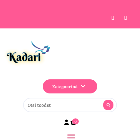
Kategooriad
0