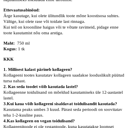
Ettevaatusabinõud:
Ärge kasutage, kui olete ülitundlik toote mõne koostisosa suhtes.
Vältige, kui olete rase või toidate last rinnaga.
Kui teil on krooniline haigus või te võtate ravimeid, pidage enne
toote kasutamist nõu oma arstiga.
Maht:
750 ml
Kogus:
1 tk
KKK
1. Millisest kalast pärineb kollageen?
Kollageeni tootes kasutatav kollageen saadakse looduslikult püütud
tursa nahast.
2. Kas seda toodet võib kasutada lastel?
Kollageenne toidulisand on mõeldud kasutamiseks üle 12-aastastel
lastel.
3.Kui kaua võib kollageeni sisaldavat toidulisandit kasutada?
Kasutama peaks umbes 3 kuud. Pärast seda perioodi on soovitatav
teha 1-2-kuuline paus.
4.Kas kollageen on vegan toidulisand?
Kollageenitoode ei ole vegantoode, kuna kasutatakse loomset