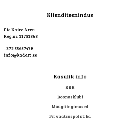
Klienditeenindus
Fie Kaire Aren
Reg.nr. 11781868
+372 55657479
info@kadari.ee
Kasulik info
KKK
Boonusklubi
Müügitingimused
Privaatsuspoliitika