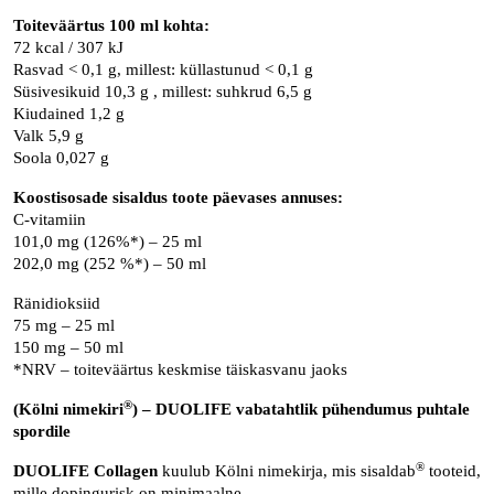
Toiteväärtus 100 ml kohta:
72 kcal / 307 kJ
Rasvad < 0,1 g, millest: küllastunud < 0,1 g
Süsivesikuid 10,3 g , millest: suhkrud 6,5 g
Kiudained 1,2 g
Valk 5,9 g
Soola 0,027 g
Koostisosade sisaldus toote päevases annuses:
C-vitamiin
101,0 mg (126%*) – 25 ml
202,0 mg (252 %*) – 50 ml
Ränidioksiid
75 mg – 25 ml
150 mg – 50 ml
*NRV – toiteväärtus keskmise täiskasvanu jaoks
®
(Kölni nimekiri
) – DUOLIFE vabatahtlik pühendumus puhtale
spordile
®
DUOLIFE Collagen
kuulub Kölni nimekirja, mis sisaldab
tooteid,
mille dopingurisk on minimaalne.