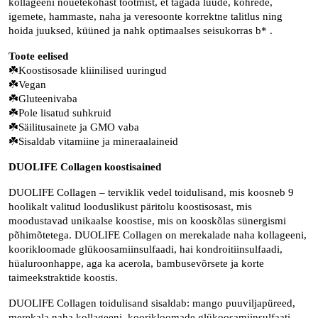
kollageeni nõuetekohast tootmist, et tagada luude, kõhrede,
igemete, hammaste, naha ja veresoonte korrektne talitlus ning
hoida juuksed, küüned ja nahk optimaalses seisukorras b* .
Toote eelised
☘️Koostisosade kliinilised uuringud
☘️Vegan
☘️Gluteenivaba
☘️Pole lisatud suhkruid
☘️Säilitusainete ja GMO vaba
☘️Sisaldab vitamiine ja mineraalaineid
DUOLIFE Collagen koostisained
DUOLIFE Collagen – terviklik vedel toidulisand, mis koosneb 9
hoolikalt valitud looduslikust päritolu koostisosast, mis
moodustavad unikaalse koostise, mis on kooskõlas sünergismi
põhimõtetega. DUOLIFE Collagen on merekalade naha kollageeni,
koorikloomade glükoosamiinsulfaadi, hai kondroitiinsulfaadi,
hüaluroonhappe, aga ka acerola, bambusevõrsete ja korte
taimeekstraktide koostis.
DUOLIFE Collagen toidulisand sisaldab: mango puuviljapüreed,
merekala naha kollageeni, koorikloomade glükoosamiinsulfaati,