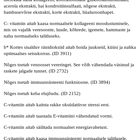
acerola ekstrakti, hai kondroitiinsulfaati, nõgese ekstrakti,
bambusevõrse ekstrakti, korte ekstrakti, hüaluroonhapet.
C- vitamiin aitab kaasa normaalsele kollageeni moodustumisele,
mis on vajalik veresoonte, luude, kõhrede, igemete, hammaste ja
naha normaalseks talitluseks.
b* Kortes sisalduv ränidioksiid aitab hoida juukseid, küüsi ja nahka
optimaalses seisukorras. (ID 3911)
Nõges toetab venoosset vereringet. See võib vähendada väsinud ja
raskete jalgade tunnet. (ID 2732)
Nõges toetab immuunsüsteemi funktsioone. (ID 3894)
Nõges toetab keha elujõudu. (ID 2152)
C-vitamiin aitab kaitsta rakke oksüdatiivse stressi eest.
C-vitamiin aitab taastada E-vitamiini vähendatud vormi.
C-vitamiin aitab säilitada normaalset energiavahetust.
C-vitamiin aitab kaasa immuunsüsteemi normaalsele talitlusele.