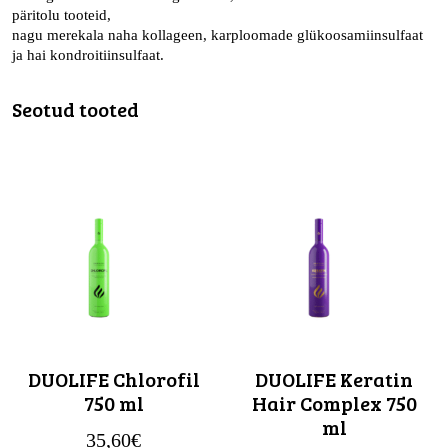
päritolu tooteid,
nagu merekala naha kollageen, karploomade glükoosamiinsulfaat
ja hai kondroitiinsulfaat.
Seotud tooted
DUOLIFE Chlorofil
DUOLIFE Keratin
750 ml
Hair Complex 750
ml
35,60
€