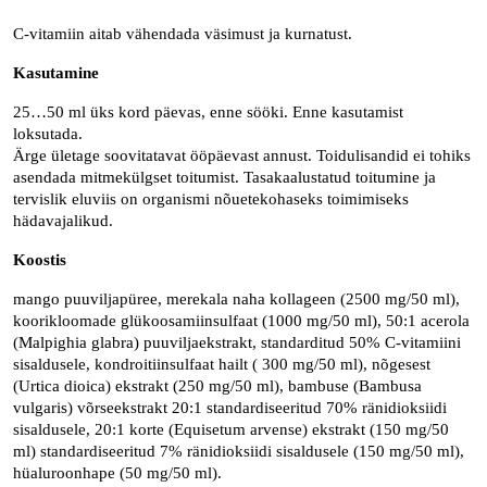
C-vitamiin aitab vähendada väsimust ja kurnatust.
Kasutamine
25…50 ml üks kord päevas, enne sööki. Enne kasutamist
loksutada.
Ärge ületage soovitatavat ööpäevast annust.
Toidulisandid ei tohiks
asendada mitmekülgset toitumist.
Tasakaalustatud toitumine ja
tervislik eluviis on organismi nõuetekohaseks toimimiseks
hädavajalikud.
Koostis
mango puuviljapüree, merekala naha kollageen (2500 mg/50 ml),
koorikloomade glükoosamiinsulfaat (1000 mg/50 ml), 50:1 acerola
(Malpighia glabra) puuviljaekstrakt, standarditud 50% C-vitamiini
sisaldusele, kondroitiinsulfaat hailt ( 300 mg/50 ml), nõgesest
(Urtica dioica) ekstrakt (250 mg/50 ml), bambuse (Bambusa
vulgaris) võrseekstrakt 20:1 standardiseeritud 70% ränidioksiidi
sisaldusele, 20:1 korte (Equisetum arvense) ekstrakt (150 mg/50
ml) standardiseeritud 7% ränidioksiidi sisaldusele (150 mg/50 ml),
hüaluroonhape (50 mg/50 ml).