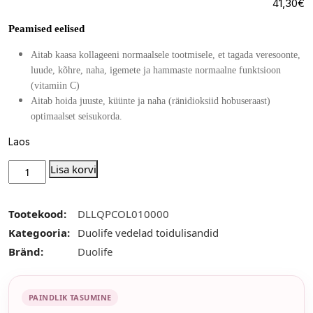
41,30
€
Peamised eelised
Aitab kaasa kollageeni normaalsele tootmisele, et tagada veresoonte,
luude, kõhre, naha, igemete ja hammaste normaalne funktsioon
(vitamiin C)
Aitab hoida juuste, küünte ja naha (ränidioksiid hobuseraast)
optimaalset seisukorda.
Laos
Lisa korvi
Tootekood:
DLLQPCOL010000
Kategooria:
Duolife vedelad toidulisandid
Bränd:
Duolife
PAINDLIK TASUMINE