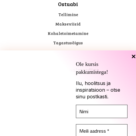
Ostuabi
Tellimine
Makseviisid
Kohaletoimetamine
Tagastusõigus
Ole kursis
Kadari sotsiaalmeedias
pakkumistega!
Ilu, hoolitsus ja
inspiratsioon – otse
sinu postkasti.