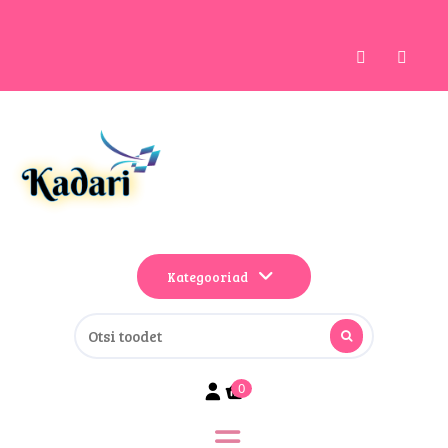
Kategooriad
0