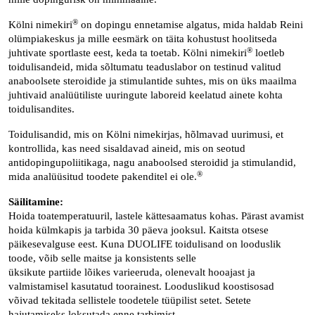
®
Kölni nimekiri
on dopingu ennetamise algatus, mida haldab Reini
olümpiakeskus ja mille eesmärk on täita kohustust hoolitseda
®
juhtivate sportlaste eest, keda ta toetab. Kölni nimekiri
loetleb
toidulisandeid, mida sõltumatu teaduslabor on testinud valitud
anaboolsete steroidide ja stimulantide suhtes, mis on üks maailma
juhtivaid analüütiliste uuringute laboreid keelatud ainete kohta
toidulisandites.
Toidulisandid, mis on Kölni nimekirjas, hõlmavad uurimusi, et
kontrollida, kas need sisaldavad aineid, mis on seotud
antidopingupoliitikaga, nagu anaboolsed steroidid ja stimulandid,
®
mida analüüsitud toodete pakenditel ei ole.
Säilitamine:
Hoida toatemperatuuril, lastele kättesaamatus kohas. Pärast avamist
hoida külmkapis ja tarbida 30 päeva jooksul. Kaitsta otsese
päikesevalguse eest. Kuna DUOLIFE toidulisand on looduslik
toode, võib selle maitse ja konsistents selle
üksikute partiide lõikes varieeruda, olenevalt hooajast ja
valmistamisel kasutatud toorainest. Looduslikud koostisosad
võivad tekitada sellistele toodetele tüüpilist setet. Setete
hajutamiseks loksutada enne tarbimist.