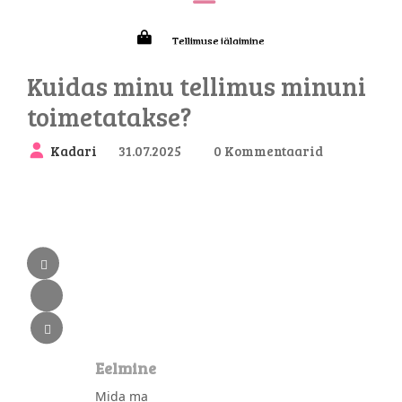
Tellimuse jälgimine
Hiljuti vaadatud
Kuidas minu tellimus minuni
toimetatakse?
Kadari
31.07.2025
0 Kommentaarid
Eelmine
Mida ma