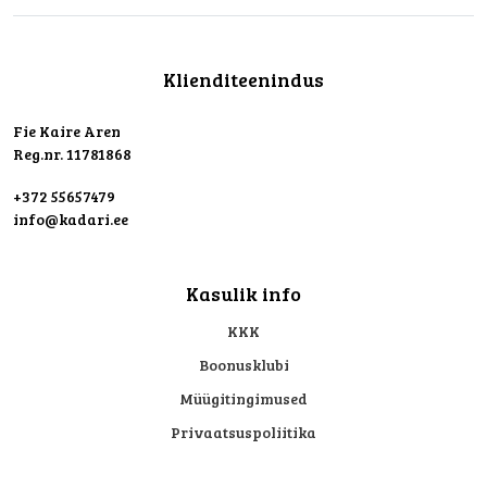
Klienditeenindus
Fie Kaire Aren
Reg.nr. 11781868
+372 55657479
info@kadari.ee
Kasulik info
KKK
Boonusklubi
Müügitingimused
Privaatsuspoliitika