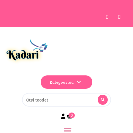
Kategooriad
0