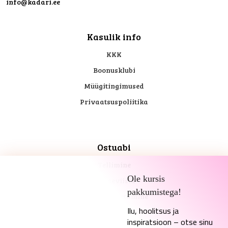
info@kadari.ee
Kasulik info
KKK
Boonusklubi
Müügitingimused
Privaatsuspoliitika
Ostuabi
Tellimine
Ole kursis
Makseviisid
pakkumistega!
Kohaletoimetamine
Ilu, hoolitsus ja
Tagastusõigus
inspiratsioon – otse sinu