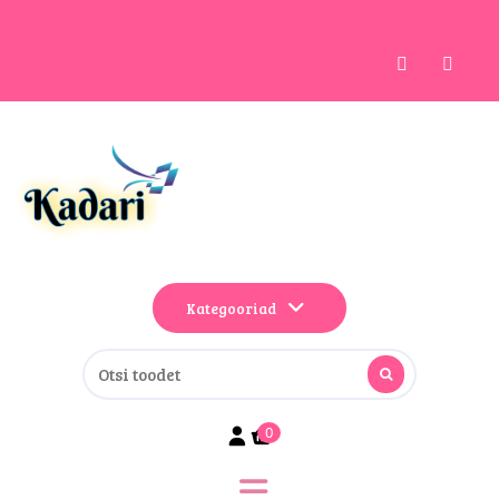
Kategooriad
0