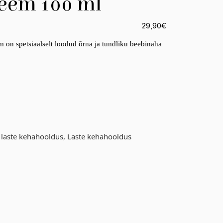
reem 100 ml
29,90
€
m on spetsiaalselt loodud õrna ja tundliku beebinaha
a laste kehahooldus
,
Laste kehahooldus