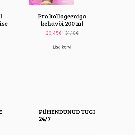
l
Pro kollageeniga
ise
kehavõi 200 ml
26,45
€
31,10
€
Lisa korvi
E
PÜHENDUNUD TUGI
24/7