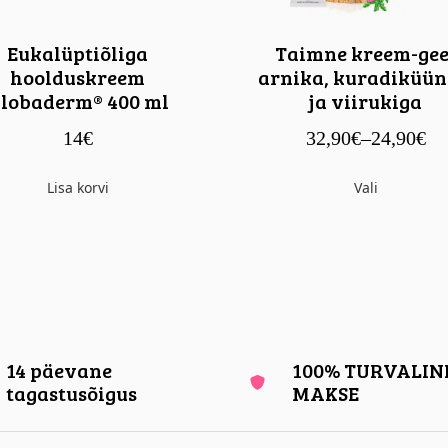
Eukalüptiõliga
Taimne kreem-gee
hoolduskreem
arnika, kuradiküün
lobaderm® 400 ml
ja viirukiga
14
€
32,90
€
–
24,90
€
Lisa korvi
Vali
14 päevane
100% TURVALIN
tagastusõigus
MAKSE