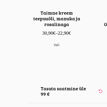
Taimne kreem
teepuuõli, manuka ja
rosalinaga
G
30,90
€
–
22,90
€
Vali
Tasuta saatmine üle
99 €