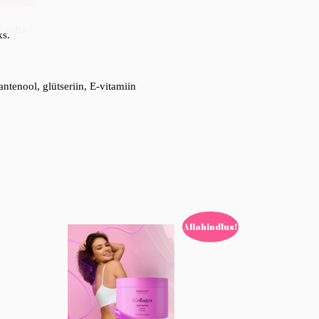
ateabe
ks.
antenool, glütseriin, E-vitamiin
Allahindlus!