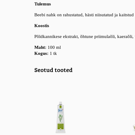
Tulemus
Beebi nahk on rahustatud, hästi niisutatud ja kaitstu
Koostis
Põldkannikese ekstrakt, õhtune priimulaõli, kaeraõli, v
Maht:
100 ml
Kogus:
1 tk
Seotud tooted