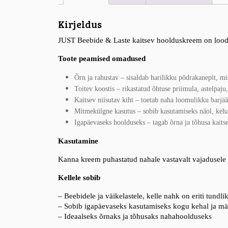
Kirjeldus
JUST Beebide & Laste kaitsev hoolduskreem on loodud 
Toote peamised omadused
Õrn ja rahustav
– sisaldab harilikku põdrakanepit, mi
Toitev koostis
– rikastatud õhtuse priimula, astelpaju
Kaitsev niisutav kiht
– toetab naha loomulikku barjääri
Mitmekülgne kasutus
– sobib kasutamiseks näol, keha
Igapäevaseks hoolduseks
– tagab õrna ja tõhusa kaits
Kasutamine
Kanna kreem puhastatud nahale vastavalt vajadusele ja
Kellele sobib
– Beebidele ja väikelastele, kelle nahk on eriti tundli
– Sobib igapäevaseks kasutamiseks kogu kehal ja m
– Ideaalseks õrnaks ja tõhusaks nahahoolduseks