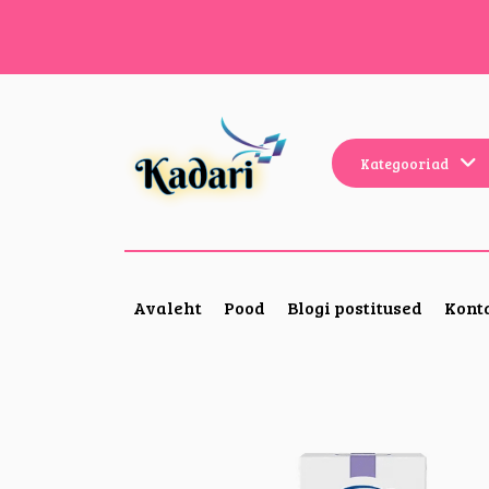
Kategooriad
Avaleht
Pood
Blogi postitused
Kont