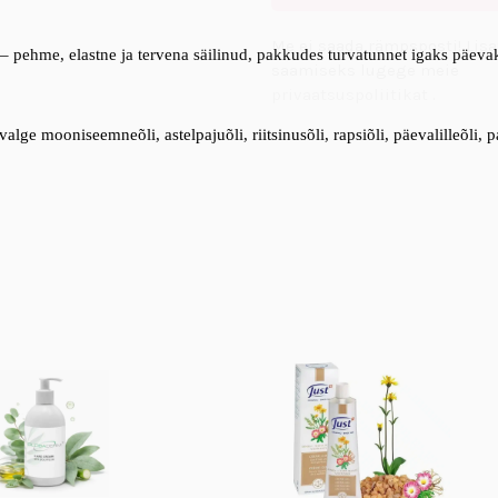
Me ei saada rämpsposti! Lis
d – pehme, elastne ja tervena säilinud, pakkudes turvatunnet igaks päeva
saamiseks lugege meie
privaatsuspoliitikat
.
alge mooniseemneõli, astelpajuõli, riitsinusõli, rapsiõli, päevalilleõli, p