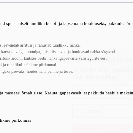
spetsiaalselt tundliku beebi- ja lapse naha hoolduseks, pakkudes õrna k
s leevendab ärritusi ja rahustab tundlikku nahka.
, kaera ja valge mooniga, mis niisutavad ja hooldavad nahka sügavuti.
Ole kursis pakkumist
funktsiooni, kaitstes beebi nahka igapäevaste välistegurite eest.
l ja tundlikul mähkme piirkonnal.
Ilu, hoolitsus ja inspiratsi
e igaks päevaks, hoides naha pehme ja terve.
otse sinu postkasti.
 masseeri õrnalt sisse. Kasuta igapäevaselt, et pakkuda beebile maksima
k
ähkme piirkonnas