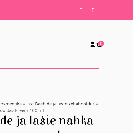
0
kosmeetika
»
Just Beebide ja laste kehahooldus
»
 hooldav kreem 100 ml
de ja laste nahka