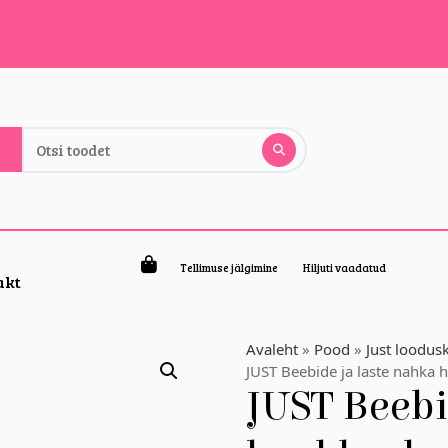
Tellimuse jälgimine
Hiljuti vaadatud
akt
Avaleht
»
Pood
»
Just loodus
JUST Beebide ja laste nahka
JUST Beebi