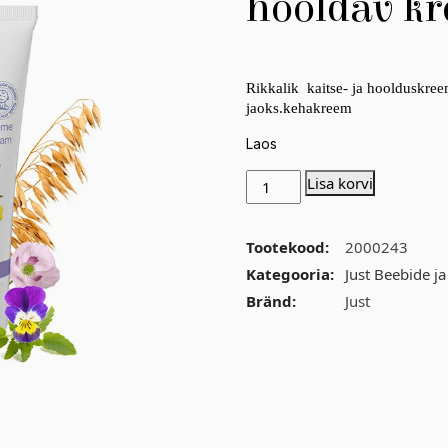
hooldav k
Rikkalik kaitse- ja hoolduskree
jaoks.kehakreem
Laos
Lisa korvi
Tootekood:
2000243
Kategooria:
Just Beebide j
Bränd:
Just