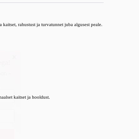
aitset, rahustust ja turvatunnet juba algusest peale.
ega!
oon –
alset kaitset ja hooldust.